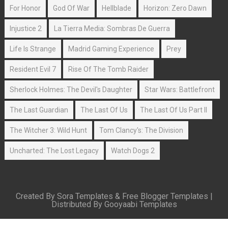
For Honor
God Of War
Hellblade
Horizon: Zero Dawn
Injustice 2
La Tierra Media: Sombras De Guerra
Life Is Strange
Madrid Gaming Experience
Prey
Resident Evil 7
Rise Of The Tomb Raider
Sherlock Holmes: The Devil's Daughter
Star Wars: Battlefront
The Last Guardian
The Last Of Us
The Last Of Us Part II
The Witcher 3: Wild Hunt
Tom Clancy's: The Division
Uncharted: The Lost Legacy
Watch Dogs 2
Created By
Sora Templates
&
Free Blogger Templates
|
Distributed By
Gooyaabi Templates