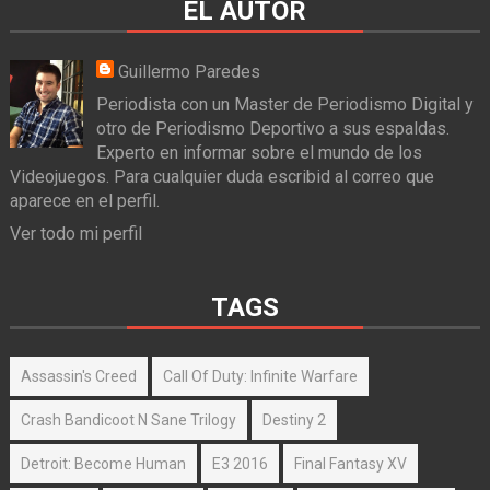
EL AUTOR
Guillermo Paredes
Periodista con un Master de Periodismo Digital y
otro de Periodismo Deportivo a sus espaldas.
Experto en informar sobre el mundo de los
Videojuegos. Para cualquier duda escribid al correo que
aparece en el perfil.
Ver todo mi perfil
TAGS
Assassin's Creed
Call Of Duty: Infinite Warfare
Crash Bandicoot N Sane Trilogy
Destiny 2
Detroit: Become Human
E3 2016
Final Fantasy XV