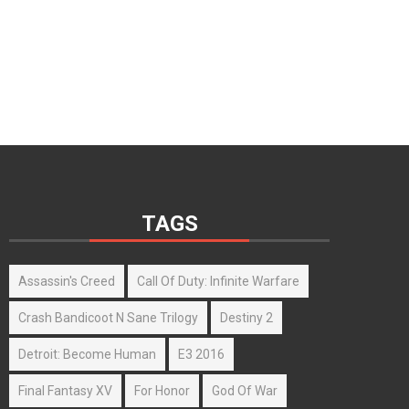
TAGS
Assassin's Creed
Call Of Duty: Infinite Warfare
Crash Bandicoot N Sane Trilogy
Destiny 2
Detroit: Become Human
E3 2016
Final Fantasy XV
For Honor
God Of War