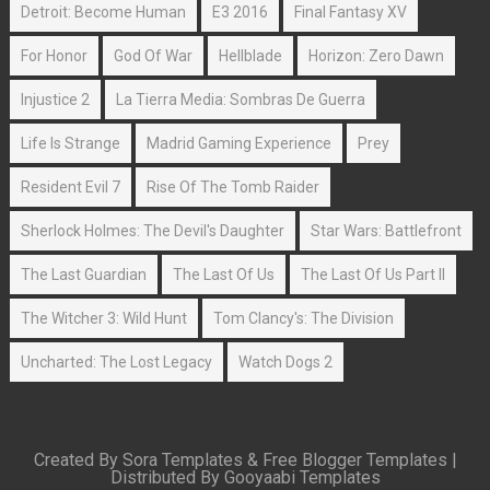
Detroit: Become Human
E3 2016
Final Fantasy XV
For Honor
God Of War
Hellblade
Horizon: Zero Dawn
Injustice 2
La Tierra Media: Sombras De Guerra
Life Is Strange
Madrid Gaming Experience
Prey
Resident Evil 7
Rise Of The Tomb Raider
Sherlock Holmes: The Devil's Daughter
Star Wars: Battlefront
The Last Guardian
The Last Of Us
The Last Of Us Part II
The Witcher 3: Wild Hunt
Tom Clancy's: The Division
Uncharted: The Lost Legacy
Watch Dogs 2
Created By
Sora Templates
&
Free Blogger Templates
|
Distributed By
Gooyaabi Templates