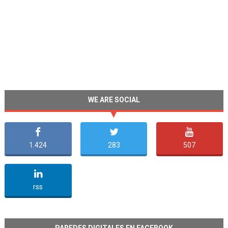
WE ARE SOCIAL
1.424
283
507
undefined
rss
PAREDES DIGITALES EN FACEBOOK