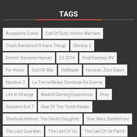
TAGS
Assassin's Creed
Call Of Duty: Infinite Warfare
Crash Bandicoot N Sane Trilogy
Destiny 2
Detroit: Become Human
E3 2016
Final Fantasy XV
For Honor
God Of War
Hellblade
Horizon: Zero Dawn
Injustice 2
La Tierra Media: Sombras De Guerra
Life Is Strange
Madrid Gaming Experience
Prey
Resident Evil 7
Rise Of The Tomb Raider
Sherlock Holmes: The Devil's Daughter
Star Wars: Battlefront
The Last Guardian
The Last Of Us
The Last Of Us Part II