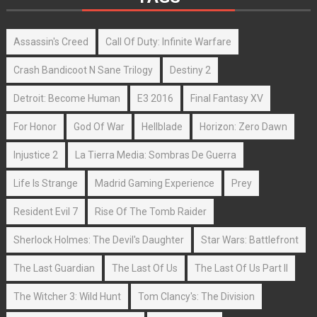
Assassin's Creed
Call Of Duty: Infinite Warfare
Crash Bandicoot N Sane Trilogy
Destiny 2
Detroit: Become Human
E3 2016
Final Fantasy XV
For Honor
God Of War
Hellblade
Horizon: Zero Dawn
Injustice 2
La Tierra Media: Sombras De Guerra
Life Is Strange
Madrid Gaming Experience
Prey
Resident Evil 7
Rise Of The Tomb Raider
Sherlock Holmes: The Devil's Daughter
Star Wars: Battlefront
The Last Guardian
The Last Of Us
The Last Of Us Part II
The Witcher 3: Wild Hunt
Tom Clancy's: The Division