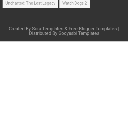
Uncharted: The Lost Legacy
Watch Dogs 2
Created By
Sora Templates
&
Free Blogger Templates
|
Distributed By
Gooyaabi Templates