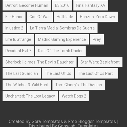
Detroit: Become Human
E3 2016
Final Fantasy XV
For Honor
God Of War
Hellblade
Horizon: Zero Dawn
Injustice 2
La Tierra Media: Sombras De Guerra
Life Is Strange
Madrid Gaming Experience
Prey
Resident Evil 7
Rise Of The Tomb Raider
Sherlock Holmes: The Devil's Daughter
Star Wars: Battlefront
The Last Guardian
The Last Of Us
The Last Of Us Part II
The Witcher 3: Wild Hunt
Tom Clancy's: The Division
Uncharted: The Lost Legacy
Watch Dogs 2
Created By
Sora Templates
&
Free Blogger Templates
|
Distributed By
Gooyaabi Templates