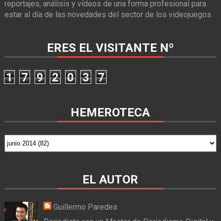
reportajes, análisis y vídeos de una forma profesional para
estar al día de las novedades del sector de los videojuegos.
ERES EL VISITANTE Nº
1
7
9
2
0
3
7
HEMEROTECA
EL AUTOR
Guillermo Paredes