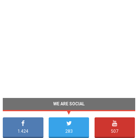
WE ARE SOCIAL
1.424
283
507