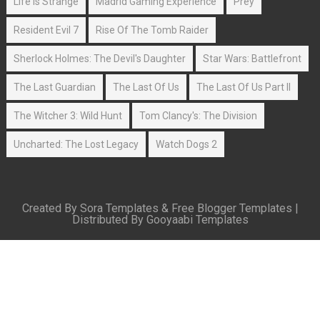
Life Is Strange
Madrid Gaming Experience
Prey
Resident Evil 7
Rise Of The Tomb Raider
Sherlock Holmes: The Devil's Daughter
Star Wars: Battlefront
The Last Guardian
The Last Of Us
The Last Of Us Part II
The Witcher 3: Wild Hunt
Tom Clancy's: The Division
Uncharted: The Lost Legacy
Watch Dogs 2
Created By
Sora Templates
&
Free Blogger Templates
|
Distributed By
Gooyaabi Templates