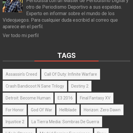
Periodista con un Master de Periodismo Digital y
otro de Periodismo Deportivo a sus espaldas.
Experto en informar sobre el mundo de los
Videojuegos. Para cualquier duda escribid al correo que
aparece en el perfil.
Ver todo mi perfil
TAGS
Assassin's Creed
Call Of Duty: Infinite Warfare
Crash Bandicoot N Sane Trilogy
Destiny 2
Detroit: Become Human
E3 2016
Final Fantasy XV
For Honor
God Of War
Hellblade
Horizon: Zero Dawn
Injustice 2
La Tierra Media: Sombras De Guerra