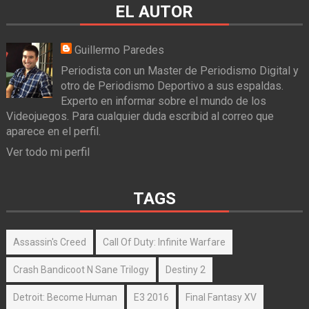
EL AUTOR
Guillermo Paredes
Periodista con un Master de Periodismo Digital y
otro de Periodismo Deportivo a sus espaldas.
Experto en informar sobre el mundo de los
Videojuegos. Para cualquier duda escribid al correo que
aparece en el perfil.
Ver todo mi perfil
TAGS
Assassin's Creed
Call Of Duty: Infinite Warfare
Crash Bandicoot N Sane Trilogy
Destiny 2
Detroit: Become Human
E3 2016
Final Fantasy XV