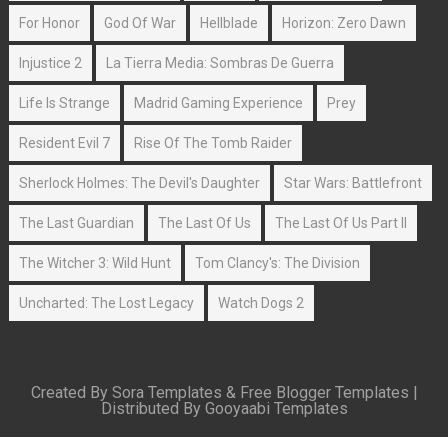
For Honor
God Of War
Hellblade
Horizon: Zero Dawn
Injustice 2
La Tierra Media: Sombras De Guerra
Life Is Strange
Madrid Gaming Experience
Prey
Resident Evil 7
Rise Of The Tomb Raider
Sherlock Holmes: The Devil's Daughter
Star Wars: Battlefront
The Last Guardian
The Last Of Us
The Last Of Us Part II
The Witcher 3: Wild Hunt
Tom Clancy's: The Division
Uncharted: The Lost Legacy
Watch Dogs 2
Created By
Sora Templates
&
Free Blogger Templates
|
Distributed By
Gooyaabi Templates