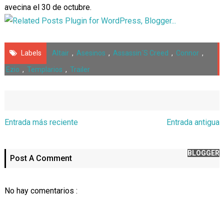
avecina el 30 de octubre.
Labels
Altair
,
Asesinos
,
Assassin´s Creed
,
Connor
,
Ezio
,
Templarios
,
Trailer
Entrada más reciente
Entrada antigua
BLOGGER
Post A Comment
No hay comentarios :